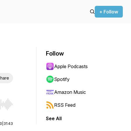
+ Follow
Follow
Apple Podcasts
hare
Spotify
Amazon Music
RSS Feed
r end. Hold shift to jump forward or backward.
See All
00
|
31:43