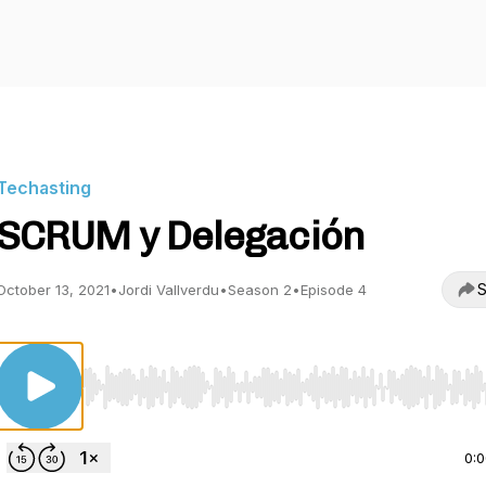
Techasting
SCRUM y Delegación
S
October 13, 2021
•
Jordi Vallverdu
•
Season 2
•
Episode 4
Use Left/Right to seek, Home/End to jump to start o
0: