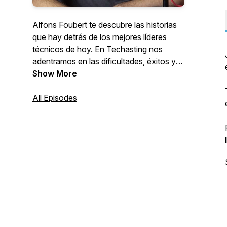
Alfons Foubert te descubre las historias
que hay detrás de los mejores líderes
técnicos de hoy. En Techasting nos
adentramos en las dificultades, éxitos y
fracasos a los que se han enfrentado y
Show More
entrelaza estas experiencias con los
aprendizajes que han sacado de ellas.
All Episodes